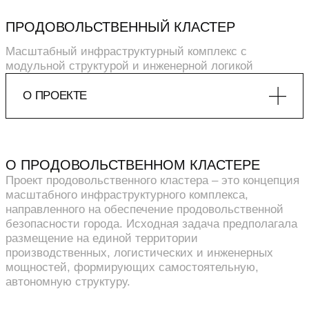
ПРОДОВОЛЬСТВЕННЫЙ КЛАСТЕР
Масштабный инфраструктурный комплекс с
модульной структурой и инженерной логикой
О ПРОЕКТЕ
ДЕТАЛИ
КОМАНДА
Общая площадь: 1 014 795 м²
Расположение: Москва
Руководитель коллектива: Б. Левянт
О ПРОДОВОЛЬСТВЕННОМ КЛАСТЕРЕ
Клиент: Правительство Москвы
Менеджер: С. Уланов
Проект продовольственного кластера – это концепция
Проектирование: 2022
ГАПы: А.Феоктистова, О. Назаров, А. Кофман
масштабного инфраструктурного комплекса,
Ведущие архитекторы: А.Савельев, Н.
направленного на обеспечение продовольственной
Соколова
безопасности города. Исходная задача предполагала
Архитекторы: И. Лактионов
размещение на единой территории
3D-визуализатор: М. Командовский
производственных, логистических и инженерных
Директор по управлению проектами: А.
мощностей, формирующих самостоятельную,
Корзенкова
автономную структуру.