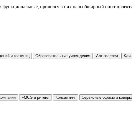
 функциональные, привнося в них наш обширный опыт проектир
аний и гостиниц
Образовательные учреждения
Арт-галереи
Кли
компании
FMCG и ритейл
Консалтинг
Сервисные офисы и коворк