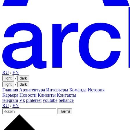
RU
/
EN
/
light
dark
/
light
dark
Главная
Архитектура
Интерьеры
Команда
История
Карьера
Новости
Клиенты
Контакты
telegram
Vk
pinterest
youtube
behance
RU
/
EN
Найти