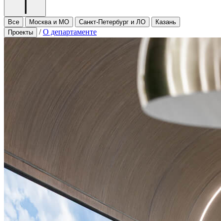
Все
Москва и МО
Санкт-Петербург и ЛО
Казань
/
О департаменте
Проекты